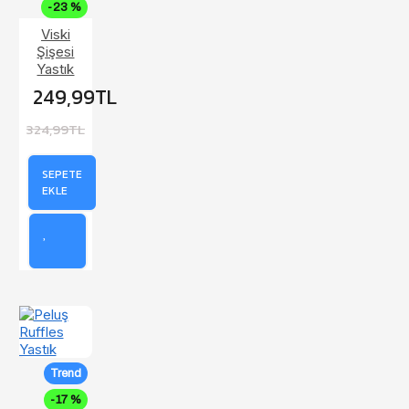
-23 %
Viski
Şişesi
Yastık
249,99TL
324,99TL
SEPETE
EKLE
Trend
-17 %