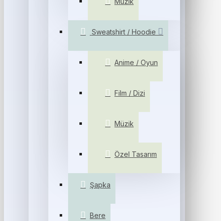
Müzik
Sweatshirt / Hoodie
Anime / Oyun
Film / Dizi
Müzik
Özel Tasarım
Şapka
Bere