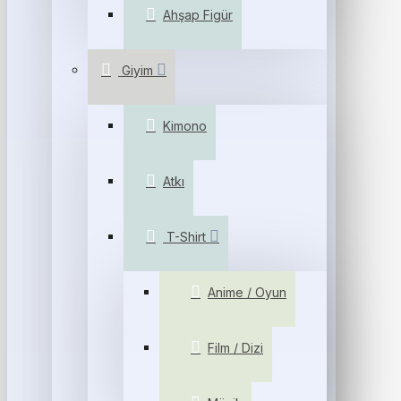
Ahşap Figür
Giyim
Kimono
Atkı
T-Shirt
Anime / Oyun
Film / Dizi