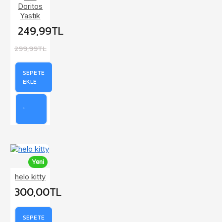
Doritos
Yastık
249,99TL
299,99TL
SEPETE
EKLE
Yeni
helo kitty
300,00TL
SEPETE