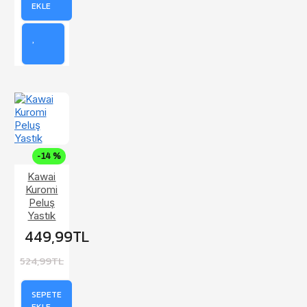
EKLE
-14 %
Kawai
Kuromi
Peluş
Yastık
449,99TL
524,99TL
SEPETE
EKLE