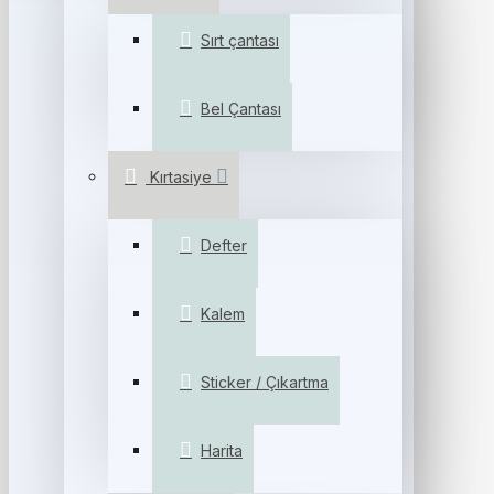
Sırt çantası
Bel Çantası
Kırtasiye
Defter
Kalem
Sticker / Çıkartma
Harita