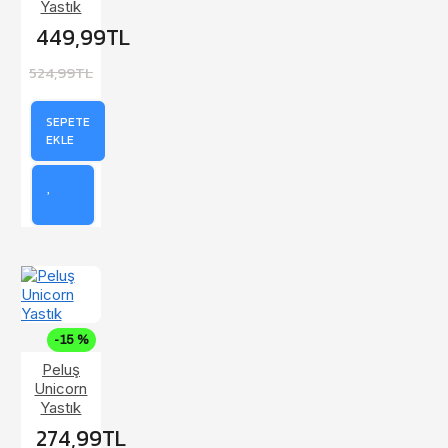
Yastık
449,99TL
524,99TL
SEPETE
EKLE
-15 %
Peluş
Unicorn
Yastık
274,99TL