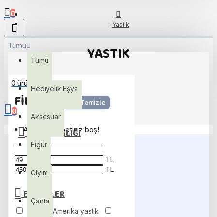
0
Yastık
Tümü
YASTIK
Tümü
0 ürün - 0,00TL
Hediyelik Eşya
FILTRE
Seçimi Temizle
0
Aksesuar
Alışveriş sepetiniz boş!
FIYAT ARALIĞI
Figür
TL
TL
Giyim
ETIKETLER
Çanta
Kaptan Amerika yastık