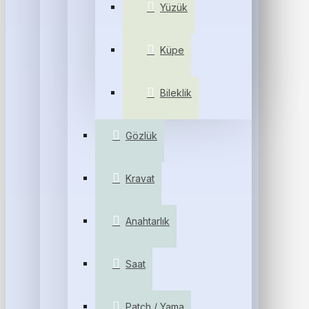
Yüzük
Küpe
Bileklik
Gözlük
Kravat
Anahtarlık
Saat
Patch / Yama