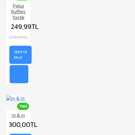
Peluş
Ruffles
Yastık
249,99TL
299,99TL
SEPETE
EKLE
Yeni
m & m
300,00TL