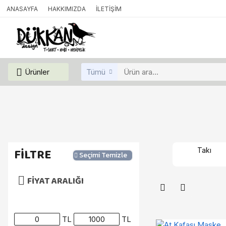
ANASAYFA
HAKKIMIZDA
İLETIŞIM
Ürünler
Tümü
FILTRE
Takı
Seçimi Temizle
FIYAT ARALIĞI
TL
TL