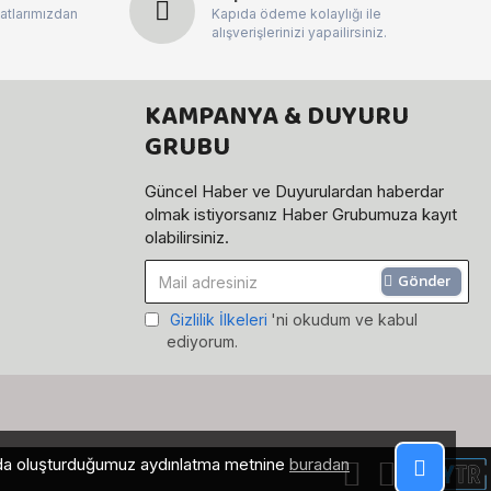
atlarımızdan
Kapıda ödeme kolaylığı ile
alışverişlerinizi yapailirsiniz.
KAMPANYA & DUYURU
GRUBU
Güncel Haber ve Duyurulardan haberdar
olmak istiyorsanız Haber Grubumuza kayıt
olabilirsiniz.
Gönder
Gizlilik İlkeleri
'ni okudum ve kabul
ediyorum.
mında oluşturduğumuz aydınlatma metnine
buradan