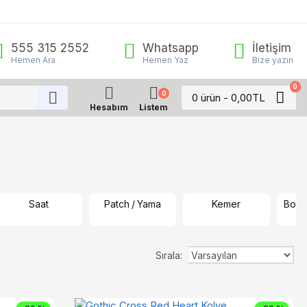
555 315 2552
Whatsapp
İletişim
Hemen Ara
Hemen Yaz
Bize yazın
0
0
0 ürün - 0,00TL
Hesabım
Listem
Saat
Patch / Yama
Kemer
Boyun
B
Sırala: