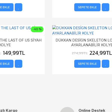
E EKLE
SEPETE EKLE
-40 %
THE LAST OF US SİYAH
DÜKKAN DESİGN SKELETON LO
KOLYE
AYARLANABİLİR KOLY
149,99TL
224,99T
L
274,99TL
E EKLE
SEPETE EKLE
ızlı Kargo
Online Destek