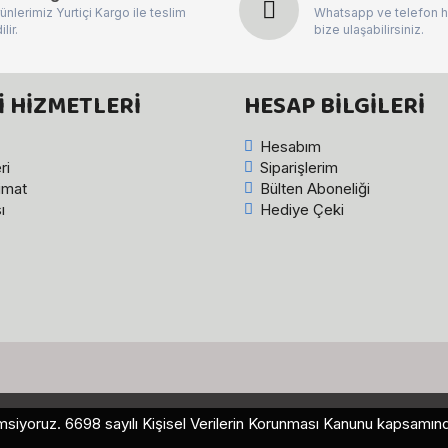
ünlerimiz Yurtiçi Kargo ile teslim
Whatsapp ve telefon h
ilir.
bize ulaşabilirsiniz.
 HIZMETLERI
HESAP BILGILERI
Hesabım
ri
Siparişlerim
imat
Bülten Aboneliği
ı
Hediye Çeki
 önemsiyoruz. 6698 sayılı Kişisel Verilerin Korunması Kanunu kapsa