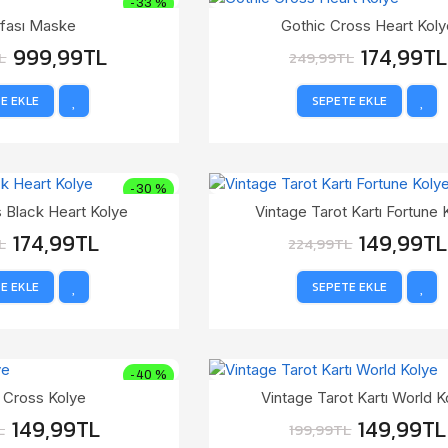
-33 %
afası Maske
Gothic Cross Heart Koly
999,99TL
174,99TL
L
249,99TL
E EKLE
SEPETE EKLE
-30 %
 Black Heart Kolye
Vintage Tarot Kartı Fortune 
174,99TL
149,99TL
L
224,99TL
E EKLE
SEPETE EKLE
-40 %
 Cross Kolye
Vintage Tarot Kartı World K
149,99TL
149,99TL
L
199,99TL