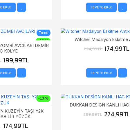
E EKLE
SEPETE EKLE
Trend
Witcher Madalyon Eskitme 
-20 %
ZOMBİ AVCILARI DEMİR
174,99TL
224,99TL
Ç KOLYE
199,99TL
L
E EKLE
SEPETE EKLE
-13 %
DÜKKAN DESİGN KANLI HAC
N KUZEYİN TAŞI Y2K
274,99T
299,99TL
ABİLİR YÜZÜK
174,99TL
L