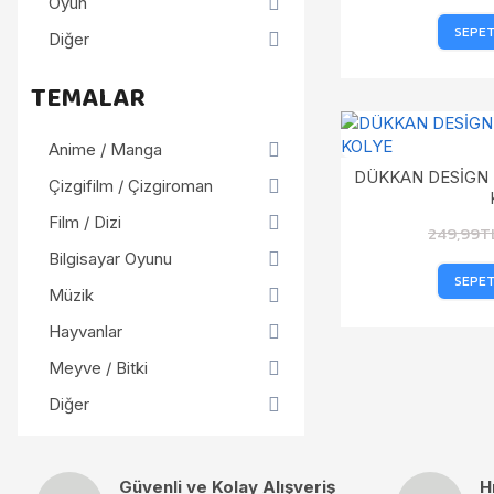
Oyun
SEPET
Diğer
TEMALAR
Anime / Manga
DÜKKAN DESİGN 
Çizgifilm / Çizgiroman
Film / Dizi
249,99T
Bilgisayar Oyunu
SEPET
Müzik
Hayvanlar
Meyve / Bitki
Diğer
Güvenli ve Kolay Alışveriş
H