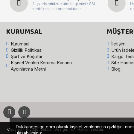
Alışverişlerinizde tüm bilgileriniz SSL
Ür
sertifikası ile korunmaktadır.
ed
KURUMSAL
MÜŞTERI
Kurumsal
İletişim
Gizlilik Politikası
Ürün İadele
Şart ve Koşullar
Kargo Tesl
Kişisel Verileri Koruma Kanunu
Site Haritas
Aydınlatma Metni
Blog
Dukkandesign.com olarak kişisel verilerinizin gizliliğini
Copyright © 2020, Dükkan Design. Tüm Hakları Saklıdır.
ulaşabilirsiniz.