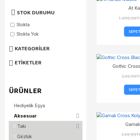
At K
STOK DURUMU
1.499,99T
Stokta
SEPET
Stokta Yok
KATEGORILER
ETIKETLER
Gothic Cross
249,99T
ÜRÜNLER
SEPET
Hediyelik Eşya
Aksesuar
Gamalı
Takı
249,99T
Gözlük