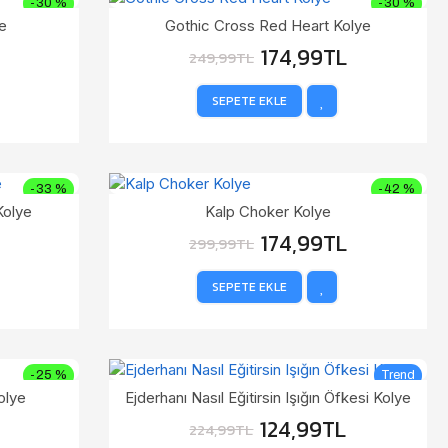
-30 %
-30 %
e
Gothic Cross Red Heart Kolye
174,99TL
249,99TL
SEPETE EKLE
-33 %
-42 %
Kolye
Kalp Choker Kolye
174,99TL
299,99TL
SEPETE EKLE
-25 %
Trend
olye
Ejderhanı Nasıl Eğitirsin Işığın Öfkesi Kolye
-44 %
124,99TL
224,99TL