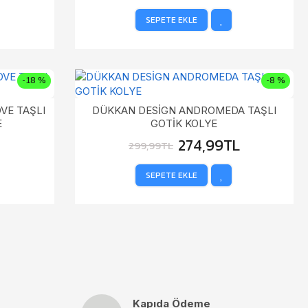
SEPETE EKLE
-18 %
-8 %
VE TAŞLI
DÜKKAN DESİGN ANDROMEDA TAŞLI
E
GOTİK KOLYE
L
274,99TL
299,99TL
SEPETE EKLE
Kapıda Ödeme