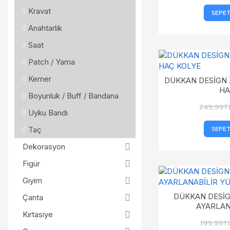
Kravat
SEPET
Anahtarlık
Saat
Patch / Yama
Kemer
DÜKKAN DESİGN 
HA
Boyunluk / Buff / Bandana
249,99T
Uyku Bandı
SEPET
Taç
Dekorasyon
Figür
Giyim
DÜKKAN DESİG
Çanta
AYARLAN
Kırtasiye
199,99T