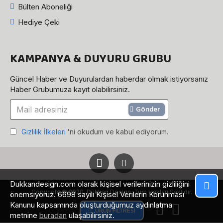
Bülten Aboneliği
Hediye Çeki
KAMPANYA & DUYURU GRUBU
Güncel Haber ve Duyurulardan haberdar olmak istiyorsanız
Haber Grubumuza kayıt olabilirsiniz.
Gönder
Gizlilik İlkeleri
'ni okudum ve kabul ediyorum.
Dukkandesign.com olarak kişisel verilerinizin gizliliğini
Copyright © 2020, Dükkan Design. Tüm Hakları Saklıdır.
önemsiyoruz. 6698 sayılı Kişisel Verilerin Korunması
Kanunu kapsamında oluşturduğumuz aydınlatma
ÜRÜN FILTRESI
metnine
buradan
ulaşabilirsiniz.