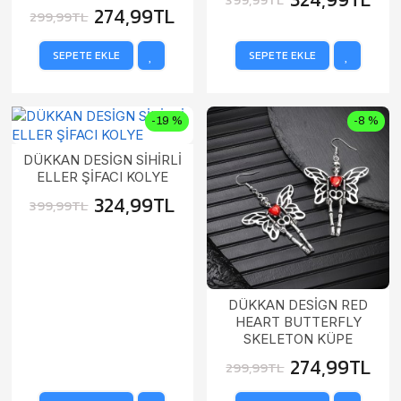
274,99TL
299,99TL
SEPETE EKLE
SEPETE EKLE
-19 %
-8 %
DÜKKAN DESİGN SİHİRLİ
ELLER ŞİFACI KOLYE
324,99TL
399,99TL
DÜKKAN DESİGN RED
HEART BUTTERFLY
SKELETON KÜPE
274,99TL
299,99TL