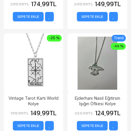
174,99TL
149,99TL
299,99TL
249,99TL
SEPETE EKLE
SEPETE EKLE
-25 %
Trend
-44 %
Vintage Tarot Kartı World
Ejderhanı Nasıl Eğitirsin
Kolye
Işığın Öfkesi Kolye
149,99TL
124,99TL
199,99TL
224,99TL
SEPETE EKLE
SEPETE EKLE