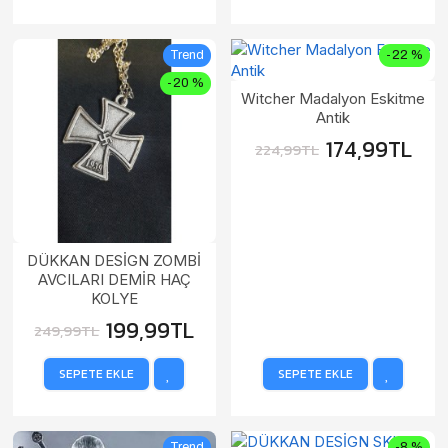
Trend
-22 %
-20 %
Witcher Madalyon Eskitme
Antik
174,99TL
224,99TL
DÜKKAN DESİGN ZOMBİ
AVCILARI DEMİR HAÇ
KOLYE
199,99TL
249,99TL
SEPETE EKLE
SEPETE EKLE
Trend
-8 %