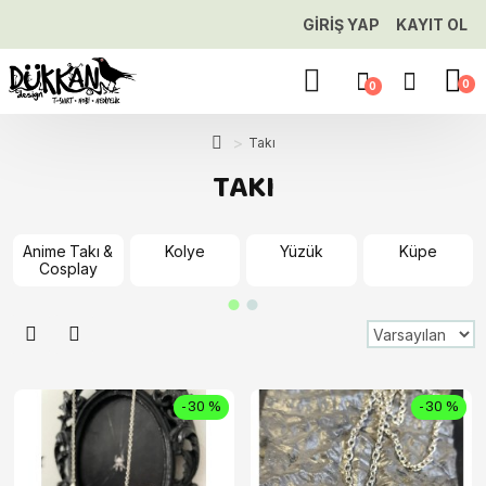
GIRIŞ YAP
KAYIT OL
0
0
Takı
TAKI
Anime Takı &
Kolye
Yüzük
Küpe
Cosplay
-30 %
-30 %