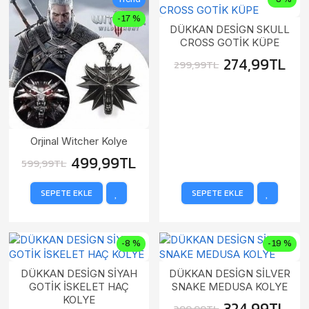
-17 %
DÜKKAN DESİGN SKULL
CROSS GOTİK KÜPE
274,99TL
299,99TL
Orjinal Witcher Kolye
499,99TL
599,99TL
SEPETE EKLE
SEPETE EKLE
-8 %
-19 %
DÜKKAN DESİGN SİYAH
DÜKKAN DESİGN SİLVER
GOTİK İSKELET HAÇ
SNAKE MEDUSA KOLYE
KOLYE
324,99TL
399,99TL