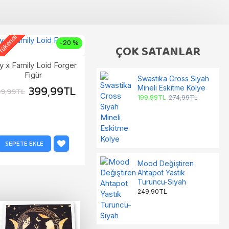
 tükendi
Stoklar tükendi
Stoklar tüke
-20 %
ÇOK SATANLAR
Stran
y x Family Loid Forger
Hangover Çiftlere Özel İçki
Figür
Oyunu
Swastika Cross Siyah
224,90TL
399,99TL
Mineli Eskitme Kolye
9,99TL
199,99TL
274,99TL
SEPETE EKLE
SEPETE EKLE
SE
Mood Değiştiren
Ahtapot Yastık
Turuncu-Siyah
249,90TL