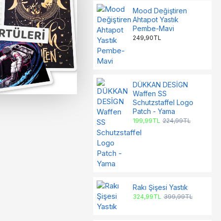
Mood Değiştiren
Ahtapot Yastık
Pembe-Mavi
249,90TL
DÜKKAN DESİGN
Waffen SS
Schutzstaffel Logo
Patch - Yama
199,99TL
224,99TL
Rakı Şişesi Yastık
324,99TL
399,99TL