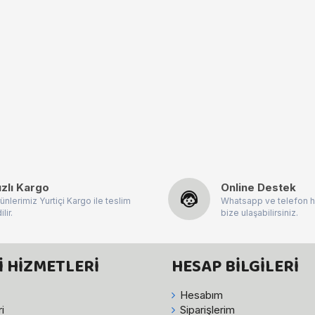
ızlı Kargo
Online Destek
ünlerimiz Yurtiçi Kargo ile teslim
Whatsapp ve telefon h
ilir.
bize ulaşabilirsiniz.
 HIZMETLERI
HESAP BILGILERI
Hesabım
i
Siparişlerim