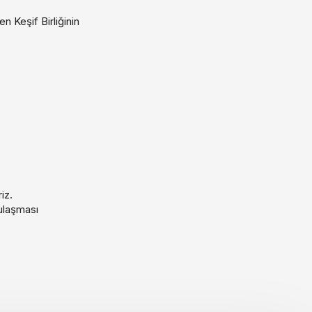
n Keşif Birliğinin
iz.
 ulaşması