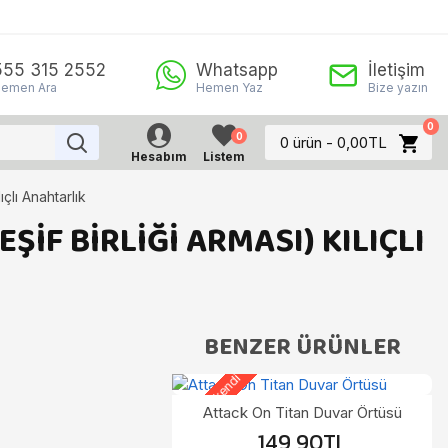
555 315 2552
Whatsapp
İletişim
emen Ara
Hemen Yaz
Bize yazın
0
0
0 ürün - 0,00TL
Hesabım
Listem
lı Anahtarlık
IF BIRLIĞI ARMASI) KILIÇLI
BENZER ÜRÜNLER
Stoklar tükendi
S
Attack On Titan Duvar Örtüsü
149,90TL