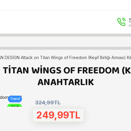
H
 DESİGN Attack on Titan Wings of Freedom (Keşif Birliği Arması) Kılıç
ITAN WINGS OF FREEDOM (KEŞ
ANAHTARLIK
Trend
324,99TL
-23 %
249,99TL