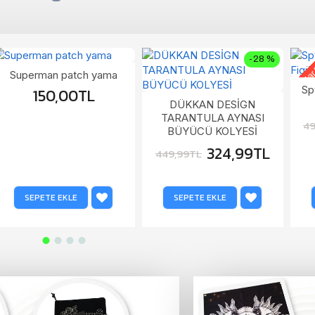
Stoklar
-28 %
Superman patch yama
Sp
150,00TL
DÜKKAN DESİGN
TARANTULA AYNASI
49
BÜYÜCÜ KOLYESİ
324,99TL
449,99TL
SEPETE EKLE
SEPETE EKLE