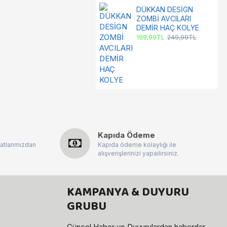
DÜKKAN DESİGN
ZOMBİ AVCILARI
DEMİR HAÇ KOLYE
199,99TL
249,99TL
Kapıda Ödeme
atlarımızdan
Kapıda ödeme kolaylığı ile
alışverişlerinizi yapailirsiniz.
KAMPANYA & DUYURU
GRUBU
Güncel Haber ve Duyurulardan haberdar