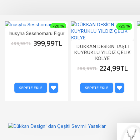
-20 %
-25 %
Inusyha Sesshomaru Figür
399,99TL
499,99TL
DÜKKAN DESİGN TAŞLI
KUYRUKLU YILDIZ ÇELİK
KOLYE
224,99TL
299,99TL
SEPETE EKLE
SEPETE EKLE