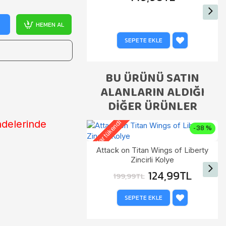
HEMEN AL
SEPETE EKLE
BU ÜRÜNÜ SATIN
ALANLARIN ALDIĞI
DIĞER ÜRÜNLER
iadelerinde
Stoklar tükendi
S
-38 %
Attack on Titan Wings of Liberty
Zincirli Kolye
124,99TL
199,99TL
SEPETE EKLE