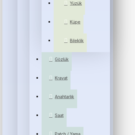
Yüzük
Küpe
Bileklik
Gözlük
Kravat
Anahtarlık
Saat
Patch / Yama