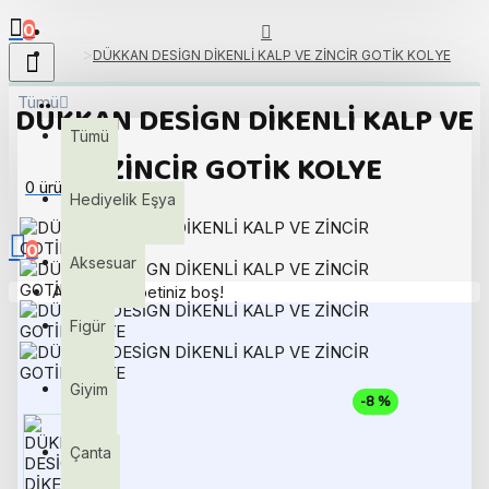
0
DÜKKAN DESİGN DİKENLİ KALP VE ZİNCİR GOTİK KOLYE
Tümü
DÜKKAN DESİGN DİKENLİ KALP VE
Tümü
ZİNCİR GOTİK KOLYE
0 ürün - 0,00TL
Hediyelik Eşya
0
Aksesuar
Alışveriş sepetiniz boş!
Figür
Giyim
-8 %
Çanta