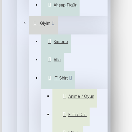
Ahşap Figür
Giyim
Kimono
Atkı
T-Shirt
Anime / Oyun
Film / Dizi