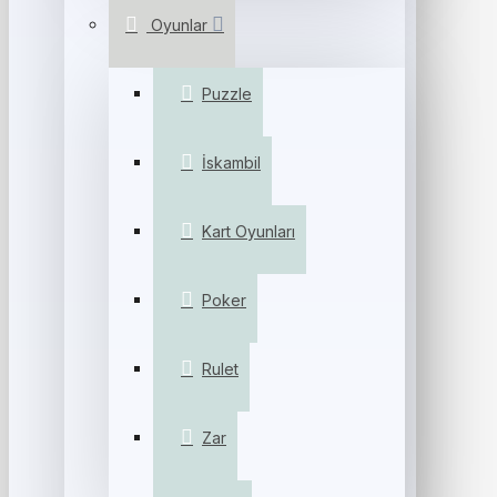
Oyunlar
Puzzle
İskambil
Kart Oyunları
Poker
Rulet
Zar