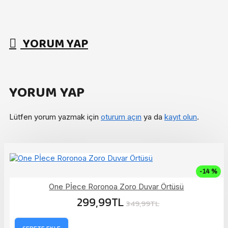
YORUM YAP
YORUM YAP
Lütfen yorum yazmak için
oturum açın
ya da
kayıt olun
.
-14 %
One Pİece Roronoa Zoro Duvar Örtüsü
299,99TL
349,99TL