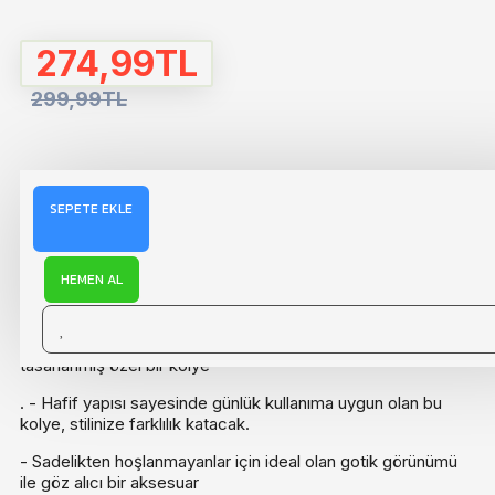
274,99TL
299,99TL
SEPETE EKLE
AÇIKLAMA
HEMEN AL
DÜKKAN DESİGN DİKENLİ KALP VE ZİNCİR GOTİK KOLYE
- Gotik tarzını yansıtan dikenli kalp ve zincir detaylarıyla
tasarlanmış özel bir kolye
. - Hafif yapısı sayesinde günlük kullanıma uygun olan bu
kolye, stilinize farklılık katacak.
- Sadelikten hoşlanmayanlar için ideal olan gotik görünümü
ile göz alıcı bir aksesuar