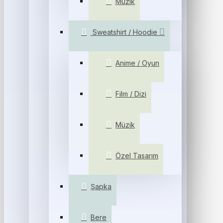
Müzik
Sweatshirt / Hoodie
Anime / Oyun
Film / Dizi
Müzik
Özel Tasarım
Şapka
Bere