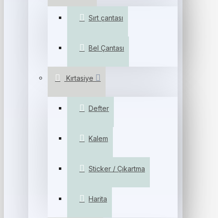
Sırt çantası
Bel Çantası
Kırtasiye
Defter
Kalem
Sticker / Çıkartma
Harita