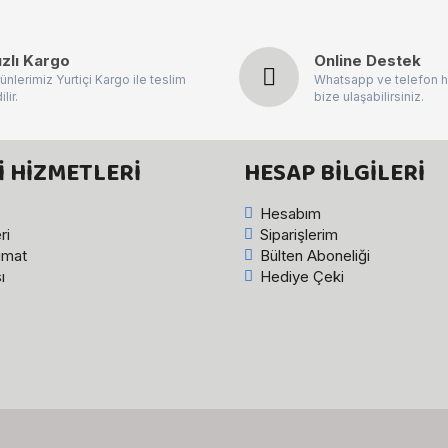
ızlı Kargo
Online Destek
ünlerimiz Yurtiçi Kargo ile teslim
Whatsapp ve telefon h
ilir.
bize ulaşabilirsiniz.
 HIZMETLERI
HESAP BILGILERI
Hesabım
ri
Siparişlerim
imat
Bülten Aboneliği
ı
Hediye Çeki