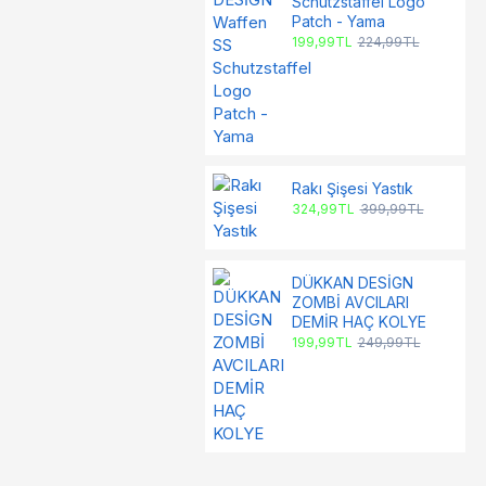
Schutzstaffel Logo
Patch - Yama
199,99TL
224,99TL
Rakı Şişesi Yastık
324,99TL
399,99TL
DÜKKAN DESİGN
ZOMBİ AVCILARI
DEMİR HAÇ KOLYE
199,99TL
249,99TL