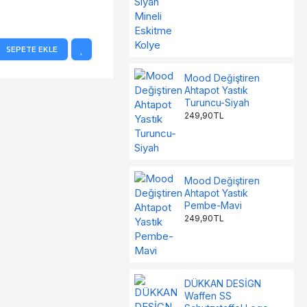
SEPETE EKLE
SEPETE EKLE
SE
Mood Değiştiren
Ahtapot Yastık
Turuncu-Siyah
249,90TL
Mood Değiştiren
Ahtapot Yastık
Pembe-Mavi
249,90TL
DÜKKAN DESİGN
Waffen SS