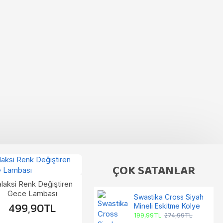
Stoklar tükendi
-40 %
ÇOK SATANLAR
Exo
laksi Renk Değiştiren
One Punch Man Genos
Gece Lambası
Figür
Swastika Cross Siyah
499,90TL
299,99TL
Mineli Eskitme Kolye
499,99TL
199,99TL
274,99TL