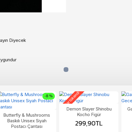
dayın Diyecek
Uygundur
Stoklar tükendi
-8 %
Demon Slayer Shinobu
Ga
Kocho Figür
Butterfly & Mushrooms
Baskılı Unisex Siyah
299,90TL
Postacı Çantası