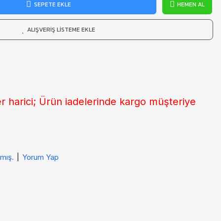
SEPETE EKLE
HEMEN AL
ALIŞVERIŞ LISTEME EKLE
er harici; Ürün iadelerinde kargo müşteriye
mış.
|
Yorum Yap