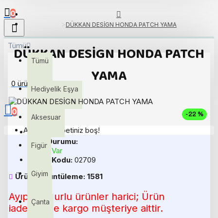
0
DÜKKAN DESİGN HONDA PATCH YAMA
Tümü
DÜKKAN DESİGN HONDA PATCH
Tümü
YAMA
0 ürün - 0,00TL
Hediyelik Eşya
0
-22 %
Aksesuar
Alışveriş sepetiniz boş!
Stok Durumu:
Figür
Stokta Var
Ürün Kodu:
02709
Giyim
Ürün Görüntüleme: 1581
Ayıplı/Kusurlu ürünler harici; Ürün
Çanta
iadelerinde kargo müşteriye aittir.