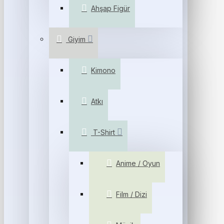
Ahşap Figür
Giyim
Kimono
Atkı
T-Shirt
Anime / Oyun
Film / Dizi