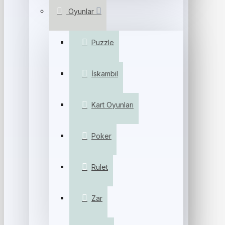
Oyunlar
Puzzle
İskambil
Kart Oyunları
Poker
Rulet
Zar