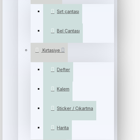
Sırt çantası
Bel Çantası
Kırtasiye
Defter
Kalem
Sticker / Çıkartma
Harita