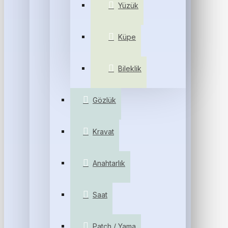
Yüzük
Küpe
Bileklik
Gözlük
Kravat
Anahtarlık
Saat
Patch / Yama