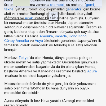
kurulmuş Japon otomotiv firması. Başlangıçta motosiklet
üretimi yapan firma zamanla
otomobil
, su motoru, (
gemi
,
tekne
, yat vb.) robot, güç ekipmanları (
jeneratör
, çim biçme
aleti vs.) motor (herhangi bir işte kullanılacak akaryakıtlı
motorlar) ve
uçak
üreten bir firma hâline gelmiştir. Dünyanın
bir numaralı motor üreticisi olan Honda, Japon otomotiv
sektörünün gelişmesinde ciddi katkılar sağlamıştır. Üretimi ile
geniş kitlelere hitap eden firmanın dünyada çok sayıda alıcı
kitlesi vardır. Özellikle
Amerika
,
Kanada
,
Hong Kong
,
Güney Amerika
ve
Asya
ülkelerinin genelinde Japonya'nın ilk
temsilcisi olarak dayanıklılık ve teknolojisi ile satış rekorları
kırmıştır.
Merkezi
Tokyo
'da olan Honda, dünya çapında pek çok
ülkede üretim ve satış yapmaktadır. Geçmişten günümüze
motor sporlarındaki başarılarıyla da ön plana çıkan Honda,
başlarda Amerika ve Kanada'da üretimine başladığı
Acura
markası ile de ciddi başarılar yakalamıştır.
Motosiklet sektöründe de yine geniş bir ürün yelpazesine
sahip olan firma 1959'dan bu yana dünyanın en büyük
motosiklet üreticisidir.
Ayrıca dünyada ilk kez Hava yastıklı (Airbag) motosikleti
üreten firmadır.