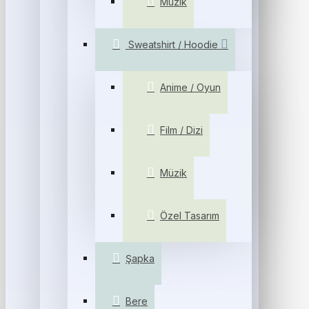
Müzik
Sweatshirt / Hoodie
Anime / Oyun
Film / Dizi
Müzik
Özel Tasarım
Şapka
Bere