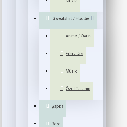
Müzik
Sweatshirt / Hoodie
Anime / Oyun
Film / Dizi
Müzik
Özel Tasarım
Şapka
Bere