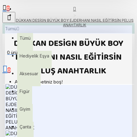
0
DÜKKAN DESİGN BÜYÜK BOY EJDERHANI NASIL EĞİTİRSİN PELUŞ
ANAHTARLIK
Tümü
Tümü
DÜKKAN DESİGN BÜYÜK BOY
0 ürün - 0,00TL
EJDERHANI NASIL EĞİTİRSİN
Hediyelik Eşya
PELUŞ ANAHTARLIK
0
Aksesuar
Alışveriş sepetiniz boş!
Figür
Giyim
Çanta