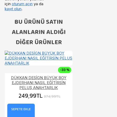
için
oturum açın
ya da
kayıt olun
.
BU ÜRÜNÜ SATIN
ALANLARIN ALDIĞI
DIĞER ÜRÜNLER
-33 %
DÜKKAN DESİGN BÜYÜK BOY
EJDERHANI NASIL EĞİTİRSİN
PELUŞ ANAHTARLIK
249,99TL
374,99TL
SEPETE EKLE