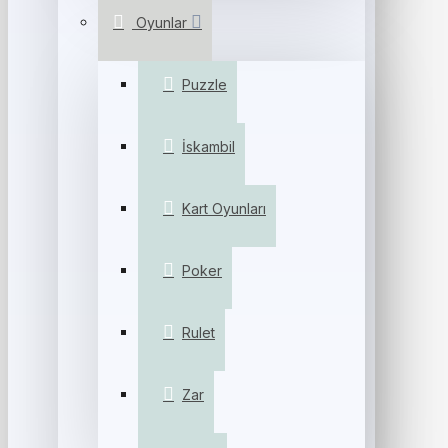
Oyunlar
Puzzle
İskambil
Kart Oyunları
Poker
Rulet
Zar