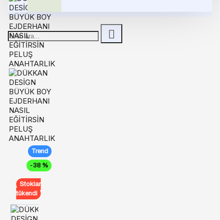
Trend
-38 %
Stoklar
tükendi