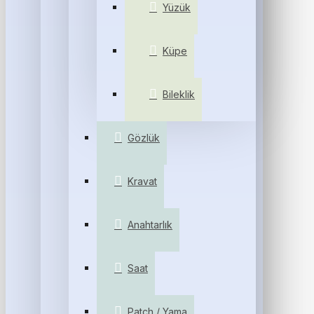
Yüzük
Küpe
Bileklik
Gözlük
Kravat
Anahtarlık
Saat
Patch / Yama