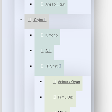
Ahşap Figür
Giyim
Kimono
Atkı
T-Shirt
Anime / Oyun
Film / Dizi