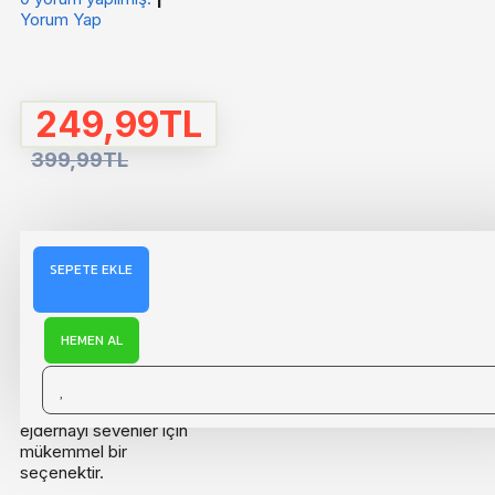
Yorum Yap
249,99TL
399,99TL
SEPETE EKLE
AÇIKLAMA
HEMEN AL
Bu büyük boy peluş
ejderha anahtarlık, her
yaş grubundan
ejderhayı sevenler için
mükemmel bir
seçenektir.