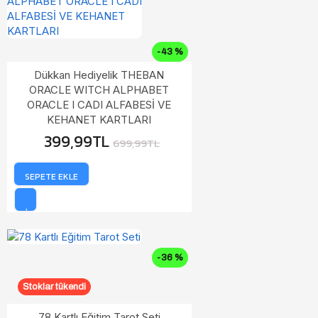
gölgelerin
ardındaki
gerçeklere
götürecek.
-43 %
Bu yolculuk
Dükkan Hediyelik THEBAN
sadece
ORACLE WITCH ALPHABET
cesurlar için.
ORACLE I CADI ALFABESİ VE
Siz bu karanlık
yolculuğa
KEHANET KARTLARI
çıkmaya hazır
399,99TL
699,99TL
mısınız?
SEPETE EKLE
-36 %
Stoklar tükendi
78 Kartlı Eğitim Tarot Seti