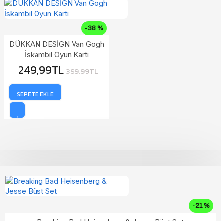
-38 %
DÜKKAN DESİGN Van Gogh
İskambil Oyun Kartı
249,99TL
399,99TL
SEPETE EKLE
-21 %