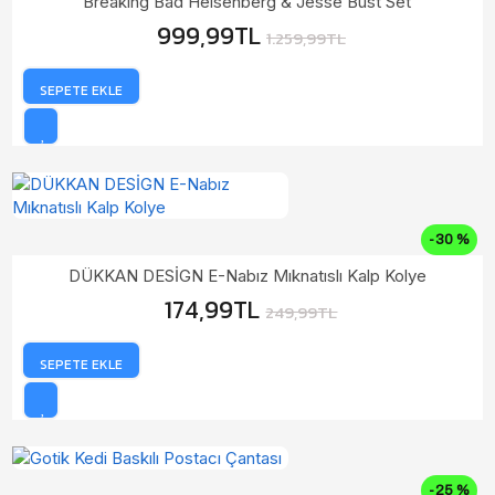
Breaking Bad Heisenberg & Jesse Büst Set
999,99TL
1.259,99TL
SEPETE EKLE
-30 %
DÜKKAN DESİGN E-Nabız Mıknatıslı Kalp Kolye
174,99TL
249,99TL
SEPETE EKLE
-25 %