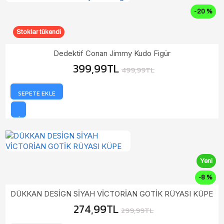
-20 %
Stoklar tükendi
Dedektif Conan Jimmy Kudo Figür
399,99TL
499,99TL
SEPETE EKLE
Yeni
-8 %
DÜKKAN DESİGN SİYAH VİCTORİAN GOTİK RÜYASI KÜPE
274,99TL
299,99TL