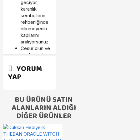
geçiyor,
karanlık
sembollerin
rehberliğinde
bilinmeyenin
kapılarını
aralıyorsunuz.
Cesur olun ve
bu destenin
sizi
YORUM
götüreceği
YAP
gizemli
dünyayı
keşfedin.
Kadim
BU ÜRÜNÜ SATIN
güçlerin
ALANLARIN ALDIĞI
rehberliğinde,
DIĞER ÜRÜNLER
kartlar sizi
hem içsel bir
yolculuğa
hem de