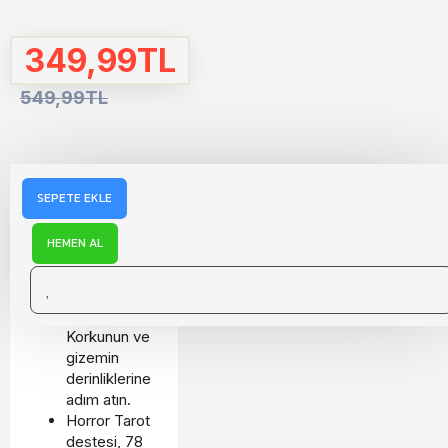
349,99TL
549,99TL
SEPETE EKLE
AÇIKLAMA
HEMEN AL
HORROR
TAROT
Korkunun ve
gizemin
derinliklerine
adım atın.
Horror Tarot
destesi, 78