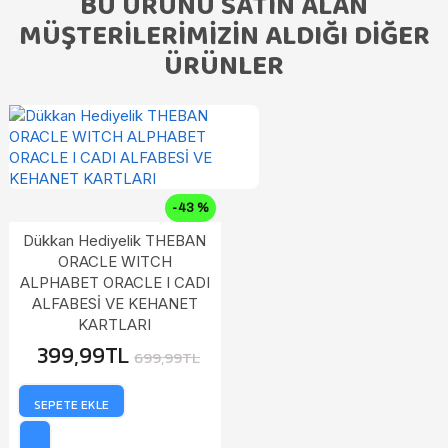
BU ÜRÜNÜ SATIN ALAN
MÜŞTERILERIMIZIN ALDIĞI DIĞER
ÜRÜNLER
-43 %
Dükkan Hediyelik THEBAN
ORACLE WITCH
ALPHABET ORACLE I CADI
ALFABESİ VE KEHANET
KARTLARI
399,99TL
699,99TL
SEPETE EKLE