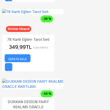
-36 %
Stoklar tükendi
78 Kartlı Eğitim Tarot Seti
349,99TL
549,99TL
SEPETE EKLE
-43 %
DÜKKAN DESİGN FAIRY
REALMS ORACLE